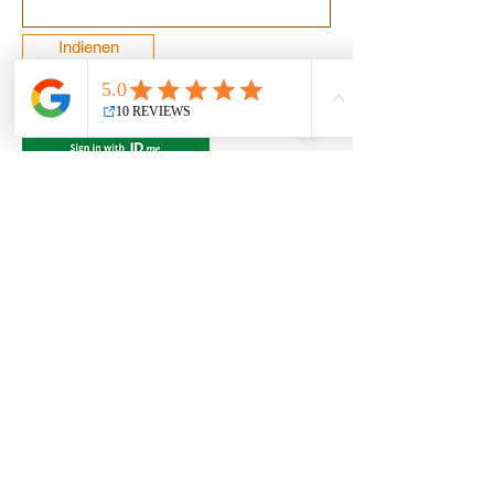
Indienen
© 2022 R&amp;R Belasting en
Boekhouding, LLC. Alle rechten
voorbehouden.
DISCLAMER
PRIVACY
TERUGBETALINGEN
AMENDMENT
VOORWAARDEN