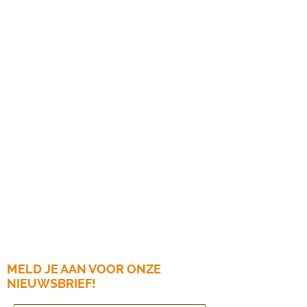
Notariële diensten
Bedrijfsdiensten
Zakelijke belastingen
Boekhouding
Loonlijst
Bronnen
Fiscale vragenlijst
Cliënt login
Mijn terugbetaling
R&amp;R Universiteit
MELD JE AAN VOOR ONZE
NIEUWSBRIEF!