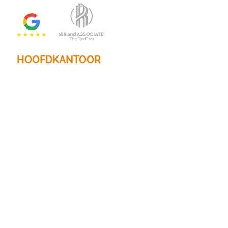
HOOFDKANTOOR
2201 N. Hoofdstraat, Suite 785
Dallas, Texas 75201
Telefoon:
214.653.0600
E-mail:
info@randrtax.com
Bedrijf
Over
Contact
Persoonlijke diensten
Belasting
voorbereiding