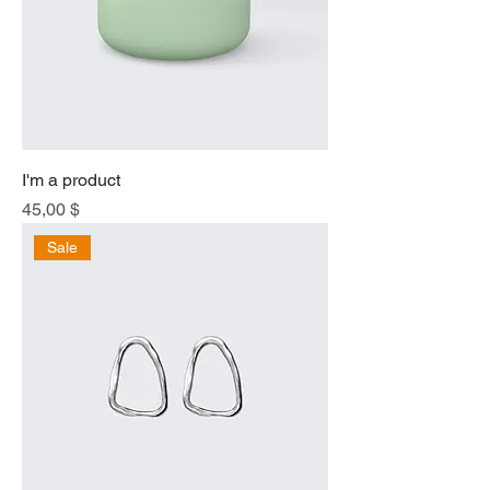
I'm a product
Price
45,00 $
Sale