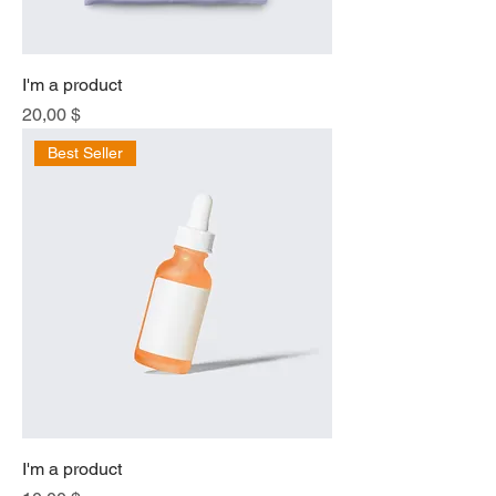
I'm a product
Price
20,00 $
Best Seller
I'm a product