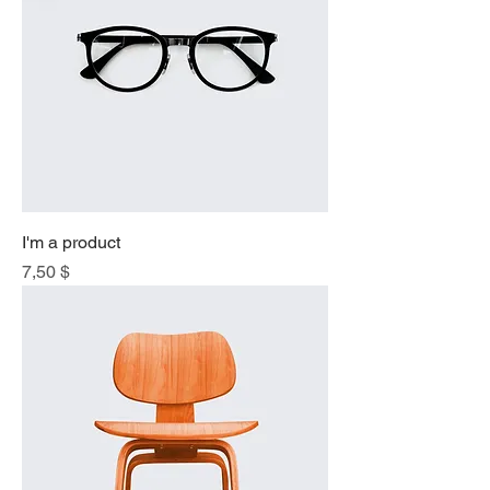
I'm a product
Price
7,50 $