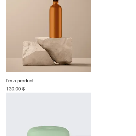
I'm a product
Price
130,00 $