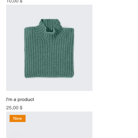
Price
10,00 $
I'm a product
Price
25,00 $
New