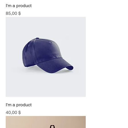
I'm a product
Price
85,00 $
I'm a product
Price
40,00 $