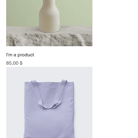
I'm a product
Price
85,00 $