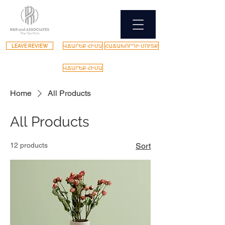
LEAVE REVIEW
ՎՃԱՐԵՔ ՀԻՄԱ
ՀԱՃԱԽՈՐԴԻ ՄՈՒՏՔ
ՎՃԱՐԵՔ ՀԻՄԱ
Home
All Products
All Products
12 products
Sort