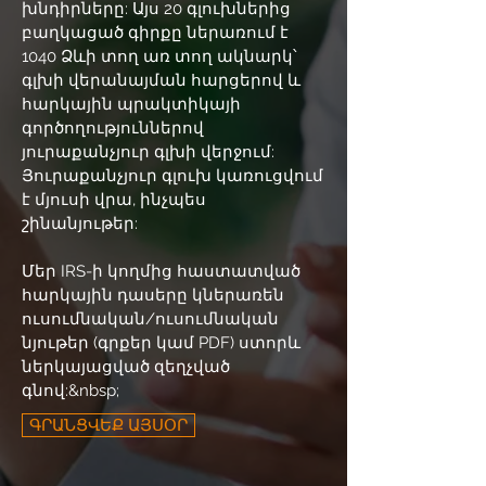
խնդիրները: Այս 20 գլուխներից
բաղկացած գիրքը ներառում է
1040 Ձևի տող առ տող ակնարկ՝
գլխի վերանայման հարցերով և
հարկային պրակտիկայի
գործողություններով
յուրաքանչյուր գլխի վերջում:
Յուրաքանչյուր գլուխ կառուցվում
է մյուսի վրա, ինչպես
շինանյութեր:
Մեր IRS-ի կողմից հաստատված
հարկային դասերը կներառեն
ուսումնական/ուսումնական
նյութեր (գրքեր կամ PDF) ստորև
ներկայացված զեղչված
գնով:&nbsp;
ԳՐԱՆՑՎԵՔ ԱՅՍՕՐ