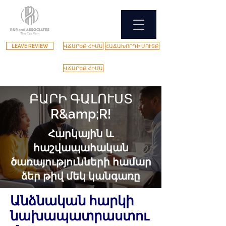
LEAVE REVIEW
ՎՃԱՐԵՔ ՀԻՄԱ
ՀԱՃԱԽՈՐԴԻ ՄՈՒՏՔ
ՎՃԱՐԵՔ ՀԻՄԱ
ԲԱՐԻ ԳԱԼՈՒՍՏ
R&amp;R!
Հարկային և
հաշվապահական
ծառայությունների համար
ձեր թիվ մեկ կանգառը
Անձնական հարկի
նախապատրաստու