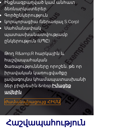
Ինքնազբաղված կամ անհատ
ձեռնարկատերեր
Գործընկերություն
կորպորացիա (ներառյալ S Corp)
Սահմանափակ
պատասխանատվությամբ
ընկերություն (ՍՊԸ)
Թող R&amp;R հարկային և
հաշվապահական
ծառայությունները որոշեն, թե որ
իրավական կառուցվածքը
լավագույնս կհամապատասխանի
ձեր բիզնեսին:&nbsp;
Իմացեք
ավելին
Ժամանակացույց ՀԻՄԱ
Հաշվապահություն