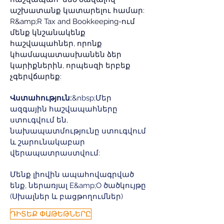
աշխատանք կատարելու համար:
R&amp;R Tax and Bookkeeping-ում
մենք կնշանակենք
հաշվապահներ, որոնք
կհամապատասխանեն ձեր
կարիքներին, որպեսզի երբեք
չգերվճարեք:
Վստահություն:
&nbsp;Մեր
ազգային հաշվապահները
ստուգվում են,
նախապատմությունը ստուգվում
և շարունակաբար
վերապատրաստվում:
Մենք լիովին ապահովագրված
ենք, ներառյալ E&amp;O ծածկույթը
(Սխալներ և բացթողումներ)
ԴԻՏԵՔ ՓԱԹԵԹՆԵՐԸ