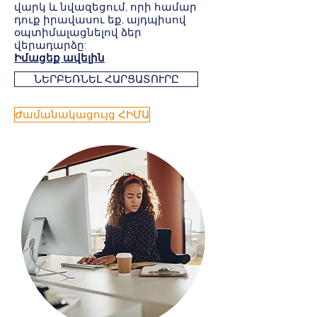
վարկ և նվազեցում, որի համար
դուք իրավասու եք, այդպիսով
օպտիմալացնելով ձեր
վերադարձը:
Իմացեք ավելին
ՆԵՐԲԵՌՆԵԼ ՀԱՐՑԱՏՈՒՐԸ
Ժամանակացույց ՀԻՄԱ