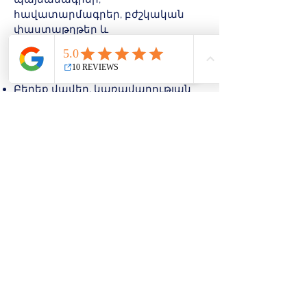
հավատարմագրեր, բժշկական
փաստաթղթեր և
աշխատանքային փաստաթղթեր
(I-9):
Բերեք վավեր, կառավարության
կողմից տրված լուսանկարով
անձը հաստատող փաստաթուղթ
Բերեք բոլոր փաստաթղթերը,
որոնք պետք է վավերացվեն
նոտարական կարգով: Համոզվեք,
որ փաստաթղթերը ամբողջական
են և պատրաստ են ստորագրման
Նոտարին արգելվում է օգնել ձեզ
իրավական փաստաթղթերի
պատրաստման, լրացման կամ
հասկանալու հարցում: Համոզվեք,
որ նախքան ձեր այցելությունը
խորհրդակցել եք իրավաբանի
հետ