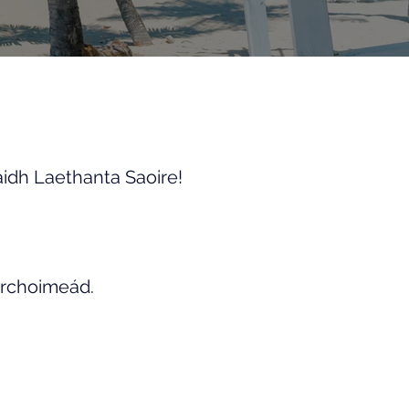
haidh Laethanta Saoire!
archoimeád.