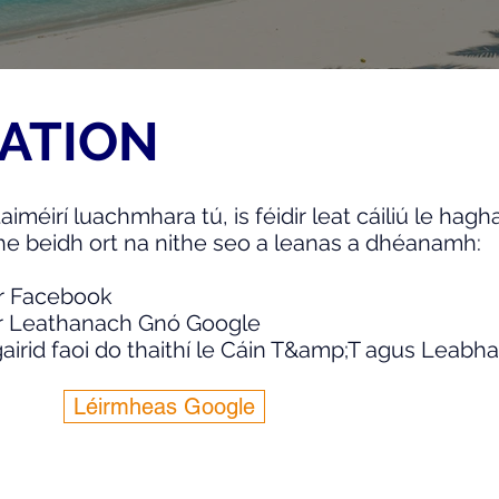
ATION
iméirí luachmhara tú, is féidir leat cáiliú le hag
he beidh ort na nithe seo a leanas a dhéanamh:
ar Facebook
 ár Leathanach Gnó Google
airid faoi do thaithí le Cáin T&amp;T agus Leabh
Léirmheas Google