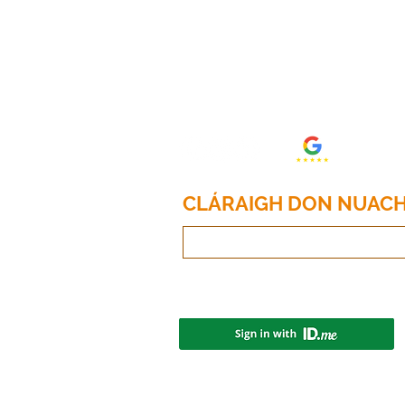
Fón: 214.653.0600
Ríomhphost:
info@randrtax.com
CLÁRAIGH DON NUACH