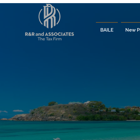
BAILE
New P