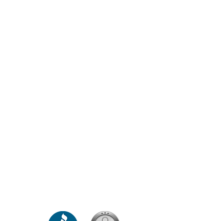
Ollscoil T&amp;R