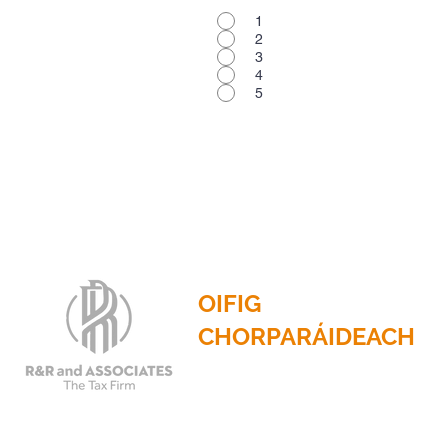
1
2
3
4
5
OIFIG
CHORPARÁIDEACH
2201 N. Príomhshráid, Suite
785
Dallas, Texas 75201