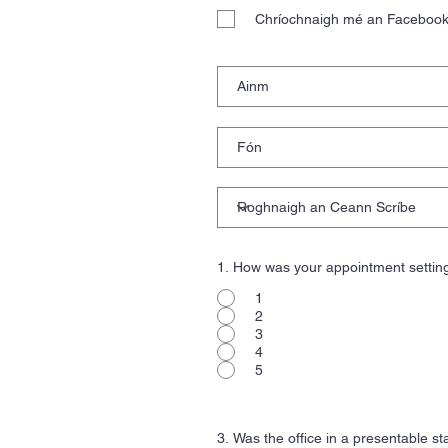
Chríochnaigh mé an Faceboo
1. How was your appointment settin
1
2
3
4
5
3. Was the office in a presentable st