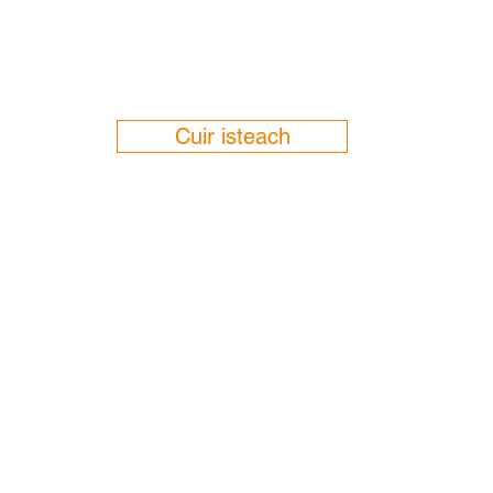
Cuir isteach
Cuideachta
Seirbhísí Pearsanta
Seir
Faoi
Ullmhúchán
Cán
Cánach
Teagmháil
Lea
Seirbhísí Nótaire
Páro