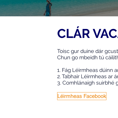
CLÁR VAC
Toisc gur duine dár gcusta
Chun go mbeidh tú cáilit
1. Fág Léirmheas dúinn 
2. Tabhair Léirmheas ar
3. Comhlánaigh suirbhé g
Léirmheas Facebook