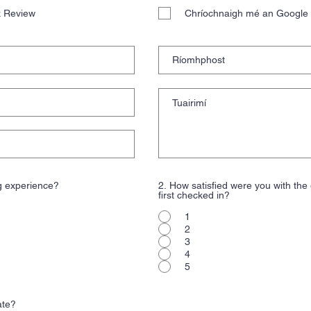
k Review
Chríochnaigh mé an Google
g experience?
2. How satisfied were you with th
first checked in?
1
2
3
4
5
ate?