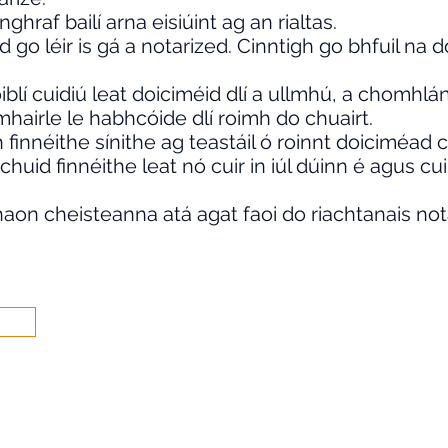
nghraf bailí arna eisiúint ag an rialtas.
d go léir is gá a notarized. Cinntigh go bhfuil na
iblí cuidiú leat doiciméid dlí a ullmhú, a chomhlán
hairle le habhcóide dlí roimh do chuairt.
innéithe sínithe ag teastáil ó roinnt doiciméad
 chuid finnéithe leat nó cuir in iúl dúinn é agus cu
haon cheisteanna atá agat faoi do riachtanais nota