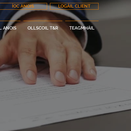
ÍOC ANOIS
LOGÁIL CLIENT
L ANOIS
OLLSCOIL T&R
TEAGMHÁIL