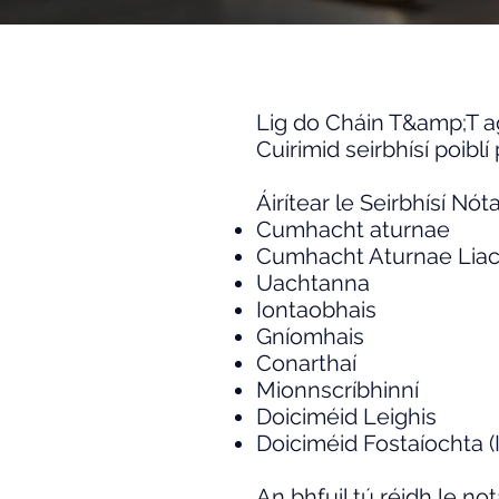
Lig do Cháin T&amp;T 
Cuirimid seirbhísí poibl
Áirítear le Seirbhísí Nót
Cumhacht aturnae
Cumhacht Aturnae Liac
Uachtanna
Iontaobhais
Gníomhais
Conarthaí
Mionnscríbhinní
Doiciméid Leighis
Doiciméid Fostaíochta (I
An bhfuil tú réidh le not