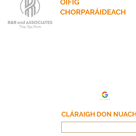
OIFIG
CHORPARÁIDEACH
2201 N. Príomhshráid, Suite
785
Dallas, Texas 75201
Fón: 214.653.0600
Ríomhphost:
info@randrtax.com
CLÁRAIGH DON NUACH