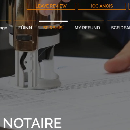
LEAVE REVIEW
ÍOC ANOIS
age
FÚINN
SEIRBHÍSÍ
MY REFUND
SCEIDEA
Í NOTAIRE