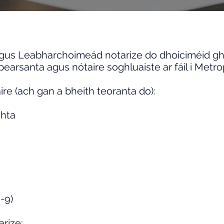
agus Leabharchoimeád notarize do dhoiciméid g
í pearsanta agus nótaire soghluaiste ar fáil i Metr
aire (ach gan a bheith teoranta do):
hta
-9)
arize: