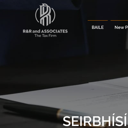
BAILE
New P
SEIRBHÍS