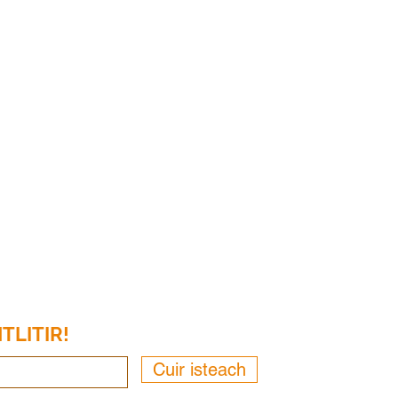
Cuideachta
Seirbhísí Pearsanta
Seir
Faoi
Ullmhúchán
Cán
Cánach
Teagmháil
Lea
Seirbhísí Nótaire
Páro
TLITIR!
Cuir isteach