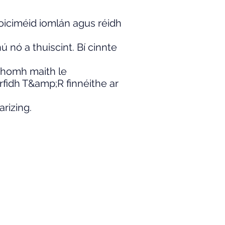
 doiciméid iomlán agus réidh
ú nó a thuiscint. Bí cinnte
 chomh maith le
irfidh T&amp;R finnéithe ar
rizing.