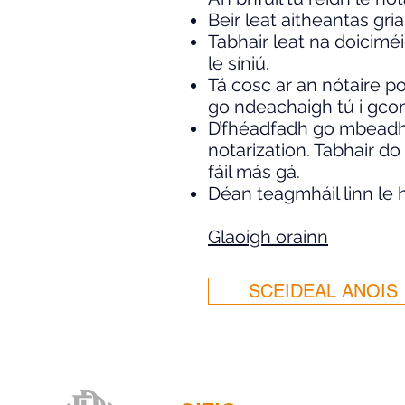
Beir leat aitheantas gria
Tabhair leat na doiciméi
le síniú.
Tá cosc ar an nótaire po
go ndeachaigh tú i gcom
D’fhéadfadh go mbeadh f
notarization. Tabhair do
fáil más gá.
Déan teagmháil linn le 
Glaoigh orainn
SCEIDEAL ANOIS