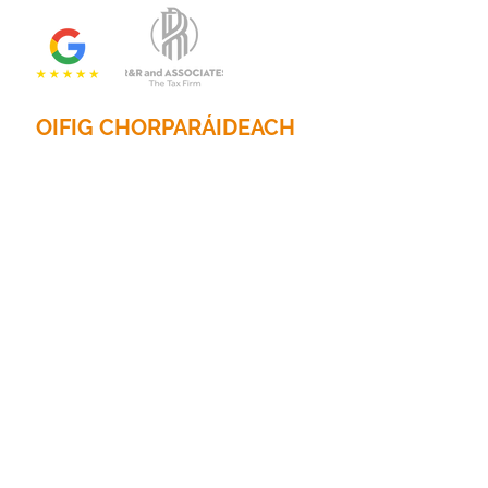
OIFIG CHORPARÁIDEACH
2201 N. Príomhshráid, Suite 785
Dallas, Texas 75201
Fón:
214.653.0600
Ríomhphost:
info@randrtax.com
Cuideachta
Faoi
Teagmháil
Seirbhísí Pearsanta
Ullmhúchán Cánach
Seirbhísí Nótaire