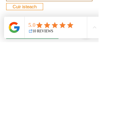
Cuir isteach
© 2022 Cáin T&amp;T agus
Leabharchoimeád, LLC. Gach ceart ar
cosaint.
SÉANADH
PRÍOBHÁIDEACHT
AISÍOCAÍOCHTAÍ
AMENDMENT
TÉARMAÍ