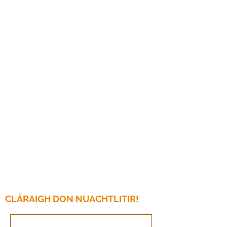
Seirbhísí Gnó
Cánacha Gnó
Leabharchoimeád
Párolla
Acmhainní
Ceistneoir Cánach
Logáil isteach Cliant
Mo Aisíocaíocht
Ollscoil T&amp;R
CLÁRAIGH DON NUACHTLITIR!