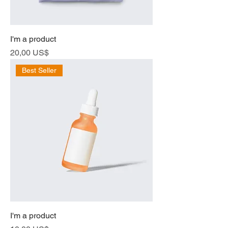
I'm a product
Cena
20,00 US$
Best Seller
I'm a product