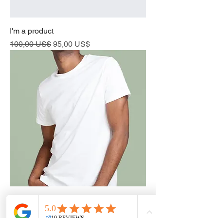
I'm a product
Běžná cena
Zvýhodněná cena
100,00 US$
95,00 US$
I'm a product
Cena
120,00 US$