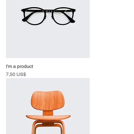
I'm a product
Cena
7,50 US$