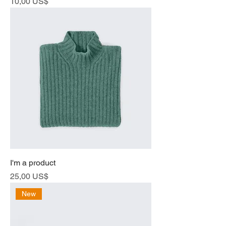
Cena
10,00 US$
I'm a product
Cena
25,00 US$
New