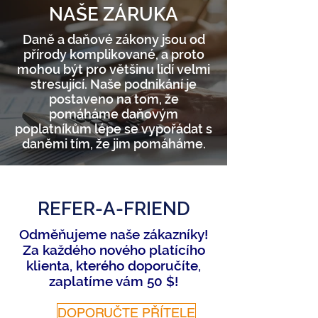
NAŠE ZÁRUKA
Daně a daňové zákony jsou od
přírody komplikované, a proto
mohou být pro většinu lidí velmi
stresující. Naše podnikání je
postaveno na tom, že
pomáháme daňovým
poplatníkům lépe se vypořádat s
daněmi tím, že jim pomáháme.
REFER-A-FRIEND
Odměňujeme naše zákazníky!
Za každého nového platícího
klienta, kterého doporučíte,
zaplatíme vám 50 $!
DOPORUČTE PŘÍTELE