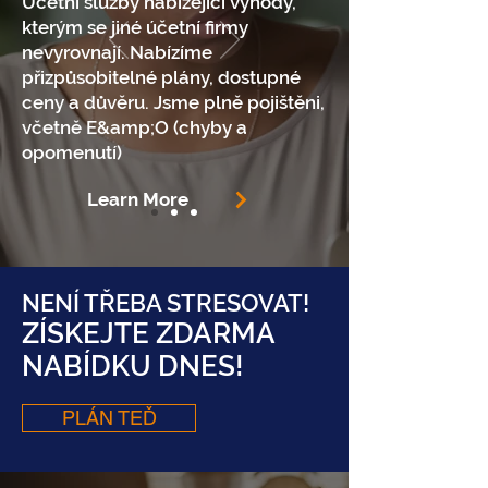
Účetní služby nabízející výhody,
kterým se jiné účetní firmy
nevyrovnají. Nabízíme
přizpůsobitelné plány, dostupné
ceny a důvěru. Jsme plně pojištěni,
včetně E&amp;O (chyby a
opomenutí)
Learn More
NENÍ TŘEBA STRESOVAT!
ZÍSKEJTE ZDARMA
NABÍDKU DNES!
PLÁN TEĎ