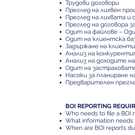
Трудови договори
Преглед на лихвен пр
Преглед на лихвата и 
Преглед на договора з
Одит на файлове – Од
Одит на клиентска ба
Задържане на клиенти
Анализ на конкурент
Анализ на доходите н
Одит на застраховат
Насоки за планиране н
Предварителен прегл
BOI REPORTING REQUI
Who needs to file a BOI 
What information needs 
When are BOI reports d