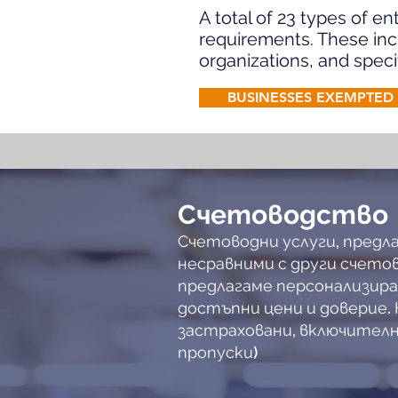
A total of 23 types of e
requirements. These incl
organizations, and speci
BUSINESSES EXEMPTED 
Счетоводство
Счетоводни услуги, предл
несравними с други счето
предлагаме персонализира
достъпни цени и доверие. 
застраховани, включителн
пропуски)