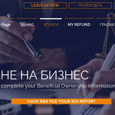
LEAVE REVIEW
ПЛАТИ СЕГА
 Page
ЗА НАС
УСЛУГИ
MY REFUND
ГРАФИК
НЕ НА БИЗНЕС
complete your Beneficial Ownership Information (
HAVE R&R FILE YOUR BOI REPORT