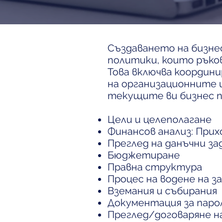
Създаването на бизнес
политики, които ръков
Това включва координи
на организационните ц
текущите ви бизнес пр
Цели и целеполагане
Финансов анализ: Прих
Преглед на данъчни з
Бюджетиране
Правна структура
Процес на водене на з
Вземания и събирания
Документация за пар
Преглед/договаряне н