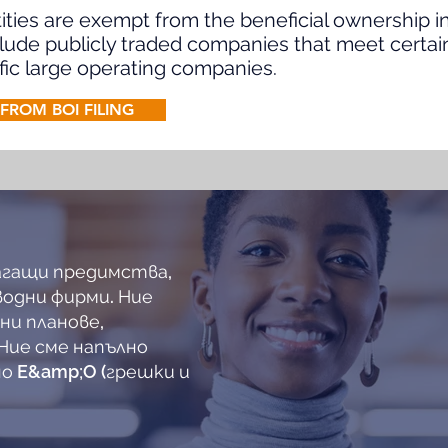
ntities are exempt from the beneficial ownership 
ude publicly traded companies that meet certain 
fic large operating companies.
FROM BOI FILING
агащи предимства,
водни фирми. Ние
ни планове,
Ние сме напълно
о E&amp;O (грешки и