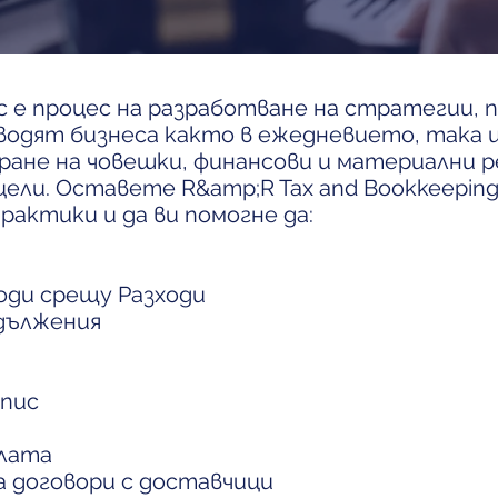
 е процес на разработване на стратегии, п
одят бизнеса както в ежедневието, така и 
ране на човешки, финансови и материални р
ели. Оставете R&amp;R Tax and Bookkeeping
актики и да ви помогне да:
оди срещу Разходи
адължения
апис
олата
а договори с доставчици