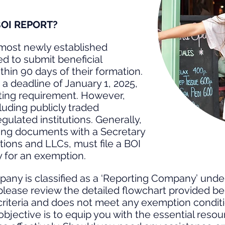
BOI REPORT?
, most newly established
ed to submit beneficial
hin 90 days of their formation.
a deadline of January 1, 2025,
rting requirement. However,
luding publicly traded
ulated institutions. Generally,
ling documents with a Secretary
tions and LLCs, must file a BOI
y for an exemption.
pany is classified as a ‘Reporting Company’ unde
please review the detailed flowchart provided bel
riteria and does not meet any exemption condition
objective is to equip you with the essential reso