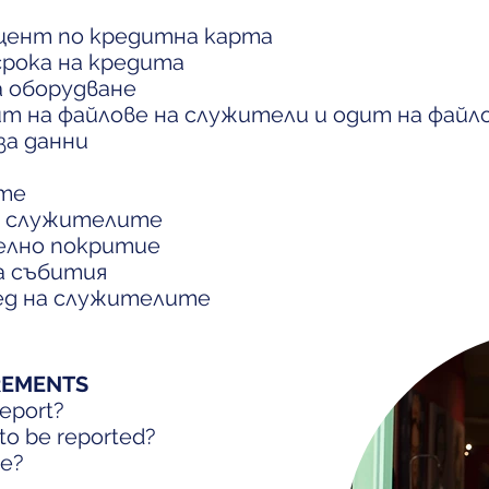
оцент по кредитна карта
срока на кредита
а оборудване
ит на файлове на служители и одит на файл
за данни
ите
а служителите
елно покритие
а събития
ед на служителите
REMENTS
report?
to be reported?
ue?