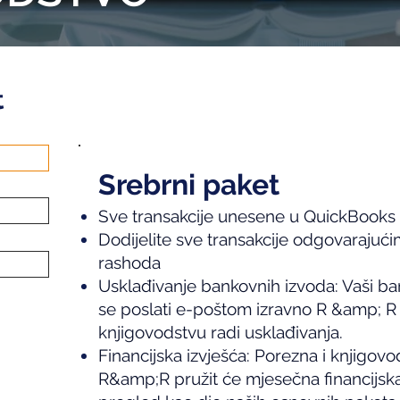
t
Srebrni paket
Sve transakcije unesene u QuickBooks
Dodijelite sve transakcije odgovarajuć
rashoda
Usklađivanje bankovnih izvoda: Vaši b
se poslati e-poštom izravno R &amp; R 
knjigovodstvu radi usklađivanja.
Financijska izvješća: Porezna i knjigov
R&amp;R pružit će mjesečna financijska