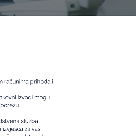
im računima prihoda i
ankovni izvodi mogu
porezu i
odstvena služba
 izvješća za vaš