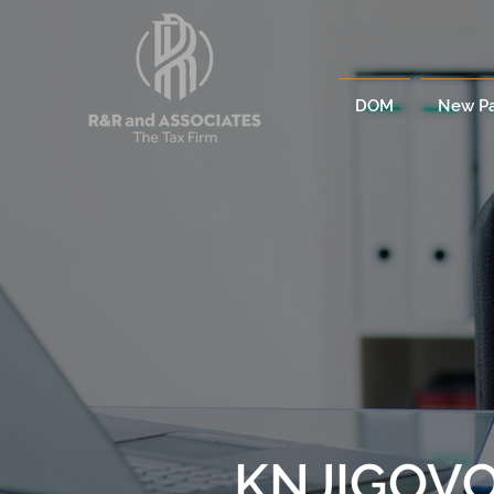
DOM
New P
KNJIGOV