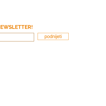
 NEWSLETTER!
podnijeti
 R&amp;R Tax and Bookkeeping, LLC. Sva prava prid