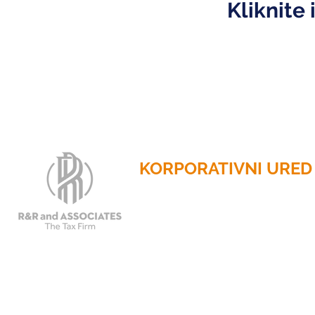
Kliknite 
KORPORATIVNI URED
2201 N. Glavna ulica, stan 785
Dallas, Texas 75201
Telefon: 214.653.0600
E-mail:
info@randrtax.com