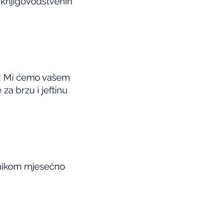
 knjigovodstvenih
u: Mi ćemo vašem
za brzu i jeftinu
tnikom mjesečno