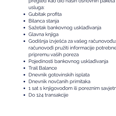
pregled kao dio naših osnovnih paketa
usluga:
Gubitak profita
Bilanca stanja
Sažetak bankovnog usklađivanja
Glavna knjiga
Godišnja izvješća za vašeg računovođ
računovođi pružiti informacije potrebne 
pripremu vaših poreza
Pojedinosti bankovnog usklađivanja
Trail Balance
Dnevnik gotovinskih isplata
Dnevnik novčanih primitaka
1 sat s knjigovođom ili poreznim savje
Do 124 transakcije