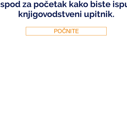
ispod za početak kako biste ispu
knjigovodstveni upitnik.
POČNITE
Društvo
Osobne usluge
Pos
Oko
Priprema poreza
Posl
Kontakt
Javnobilježničke
Knji
usluge
Plat