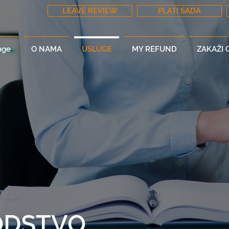
LEAVE REVIEW
PLATI SADA
age
O NAMA
USLUGE
MY REFUND
ZAKAŽI
ODSTVO