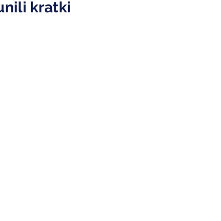
nili kratki
lovne usluge
Resursi
ovni porezi
Porezni upitnik
govodstvo
Prijava klijenta
ni spisak
Moj povrat
Sveučilište
R&amp;R