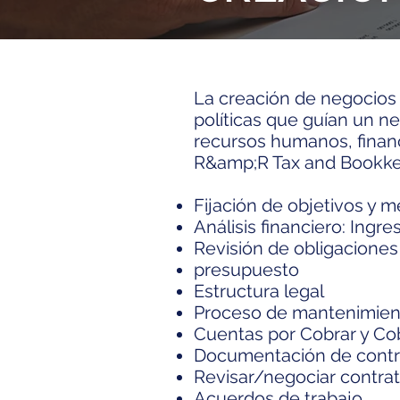
La creación de negocios 
políticas que guían un ne
recursos humanos, financi
R&amp;R Tax and Bookkeep
Fijación de objetivos y m
Análisis financiero: Ingr
Revisión de obligaciones 
presupuesto
Estructura legal
Proceso de mantenimient
Cuentas por Cobrar y Co
Documentación de cont
Revisar/negociar contra
Acuerdos de trabajo