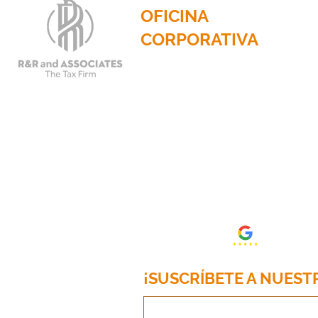
OFICINA
CORPORATIVA
2201 N. Calle Principal, Suite
785
Dallas, Texas 75201
Teléfono: 214.653.0600
Correo electrónico:
info@randrtax.com
¡SUSCRÍBETE A NUEST