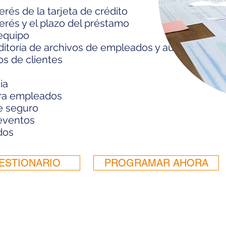
erés de la tarjeta de crédito
terés y el plazo del préstamo
 equipo
ditoría de archivos de empleados y auditoría de a
os de clientes
ia
ara empleados
e seguro
 eventos
dos
ESTIONARIO
PROGRAMAR AHORA