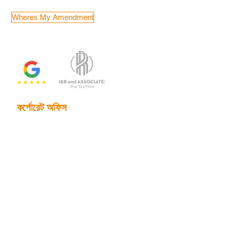
Wheres My Amendment
কর্পোরেট অফিস
2201 N. মেইন স্ট্রিট, স্যুট 785
ডালাস, টেক্সাস 75201
ফোন:
214.653.0600
ইমেইল:
info@randrtax.com
প্রতিষ্ঠান
সম্পর্কিত
যোগাযোগ