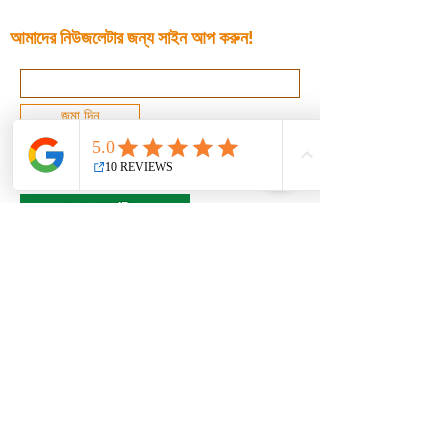
আমাদের নিউজলেটার জন্য সাইন আপ করুন!
জমা দিন
© 2022 R&amp;R ট্যাক্স এবং বুককিপিং, LLC।
সমস্ত অধিকার সংরক্ষিত.
ডিসক্ল্যামার
গোপনীয়তা
ফেরত
AMENDMENT
শর্তাবলী