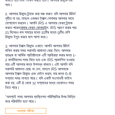
থাকতে হবে এবং শিথিল করতে হবে। আপনার রিফান্ড এর
পথে।
2. আপনার রিফান্ড ট্র্যাক করা শুরু করুন: যদি আপনার রিটার্ন
গৃহীত না হয়, তাহলে একজন ট্যাক্স পেশাদার আপনার সাথে
যোগাযোগ করবেন। আপনি IRS এ আপনার ফেরত ট্র্যাক
করতে পারেন
আমার ফেরত কোথায়
টুল. IRS গ্রহণ করার পরে
21 দিনেরও কম সময়ের মধ্যে 10টির মধ্যে 9টির বেশি
রিফান্ড ইস্যু করবে বলে আশা করে।
3. আপনার ট্যাক্স রিফান্ড এখানে: আপনি আপনার রিটার্ন
দাখিল করার সময় সরাসরি আমানত বেছে নিলে, আপনার
ব্যাঙ্ক বা আর্থিক প্রতিষ্ঠানকে এটি প্রক্রিয়া করার জন্য 1-
2 কার্যদিবসের সময় দিতে হবে এবং IRS প্রকাশিত হওয়ার
পরে এটি আপনার জন্য উপলব্ধ থাকবে। এটা আপনি যদি
সরাসরি আমানত বেছে না নেন, তাহলে IRS আপনাকে
আপনার ট্যাক্স রিফান্ড চেক মেইল করবে, যার জন্য 6-8
সপ্তাহ সময় লাগতে পারে। যদি একটি সংশোধনী ফাইল
করা হয়, এটি 8 থেকে 12 সপ্তাহের মধ্যে যেকোনও সময়
নিতে পারে।
*অবশ্যই সময় আপনার ব্যক্তিগত পরিস্থিতির উপর ভিত্তি
করে পরিবর্তিত হতে পারে।
অবস্থা পরীক্ষা