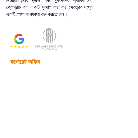
R&amp;R ট্যাক্স এবং বুককিপিং অ্যাফিলিয়েট
প্রোগ্রাম হল একটি সুযোগ যারা কর ক্ষেত্রের মধ্যে
একটি পেশা বা ব্যবসা শুরু করতে চান।
কর্পোরেট অফিস
2201 N. মেইন স্ট্রিট, স্যুট 785
ডালাস, টেক্সাস 75201
ফোন:
214.653.0600
ইমেইল:
info@randrtax.com
প্রতিষ্ঠান
সম্পর্কিত
যোগাযোগ