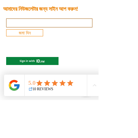
আমাদের নিউজলেটার জন্য সাইন আপ করুন!
জমা দিন
© 2022 R&amp;R ট্যাক্স এবং বুককিপিং, LLC।
সমস্ত অধিকার সংরক্ষিত.
ডিসক্ল্যামার
গোপনীয়তা
ফেরত
AMENDMENT
শর্তাবলী