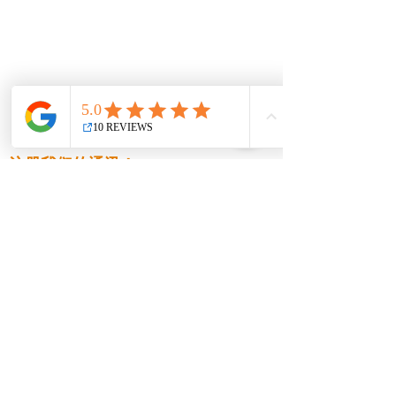
税务问卷
客户登入
我的退款
R&amp;R 大学
注册我们的通讯！
提交
© 2022 R&amp;R Tax and
Bookkeeping, LLC。版权所有。