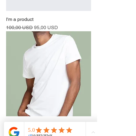
I'm a product
Prezzo regolare
Prezzo scontato
100,00 USD
95,00 USD
I'm a product
Prezzo
120,00 USD