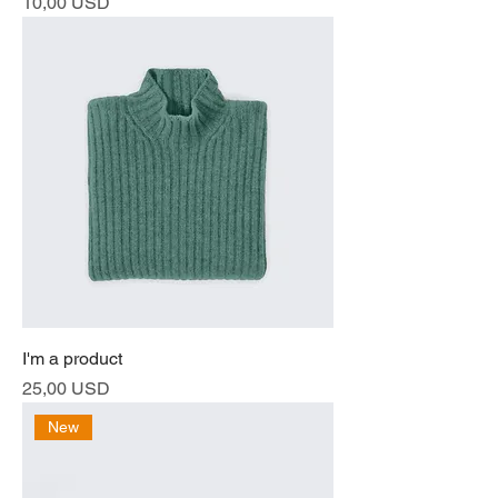
Prezzo
10,00 USD
I'm a product
Prezzo
25,00 USD
New