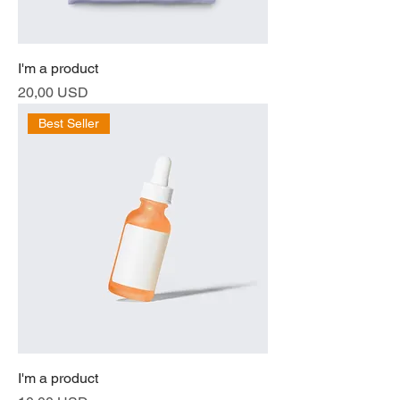
I'm a product
Prezzo
20,00 USD
Best Seller
I'm a product