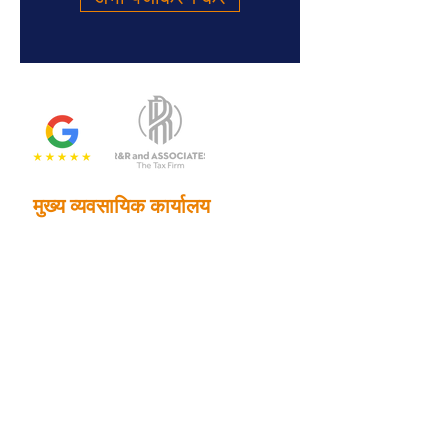
मुख्य व्यवसायिक कार्यालय
2201 एन मेन स्ट्रीट, सुइट 785
डलास, टेक्सास 75201
फोन:
214.653.0600
ईमेल:
info@randrtax.com
कंपनी
के बारे में
संपर्क करना