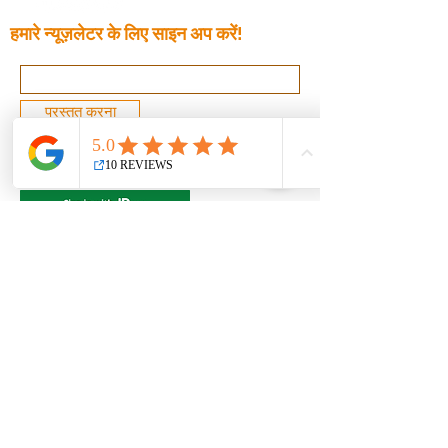
हमारे न्यूज़लेटर के लिए साइन अप करें!
प्रस्तुत करना
© 2022 आर एंड आर टैक्स एंड बुककीपिंग,
एलएलसी। सर्वाधिकार सुरक्षित।
अस्वीकरण
गोपनीयता
शुल्कवापसीयों
AMENDMENT
शर्तें