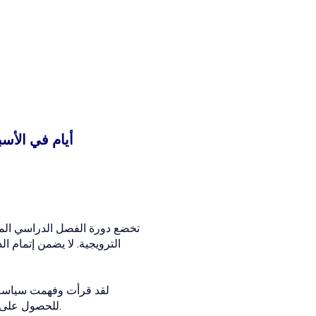
الدرجة المسائية: &nbsp;2 أيام
تخضع دورة الفصل الدراسي المب
الترويجية. لا يضمن إتمام ا
لقد قرأت وفهمت سياسة الإ
للحصول على معلومات بخصوص السياسات الإدارية ، مثل المظالم ، يرجى الاتصال بمكتبنا على 0600-653-653 214.