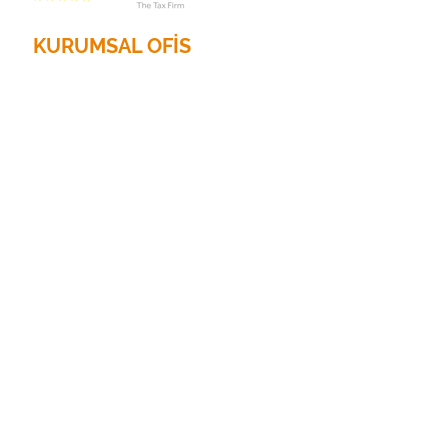
KURUMSAL OFİS
2201 N. Ana Cadde, Süit 785
Dallas, Teksas 75201
Telefon:
214.653.0600
E-posta:
info@randrtax.com
Şirket
Hakkında
İletişim
Kişisel hizmetler
Vergi hazırlığı
Noter Hizmetleri
İş hizmetleri
İşletme Vergileri