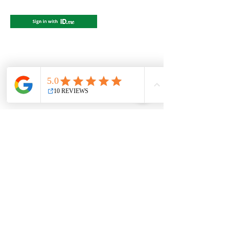
© 2022 R&amp;R Vergi ve Defter
Tutma, LLC. Tüm hakları Saklıdır.
SORUMLULUK REDDİ
MAHREMİYET
İADELER
AMENDMENT
ŞARTLAR