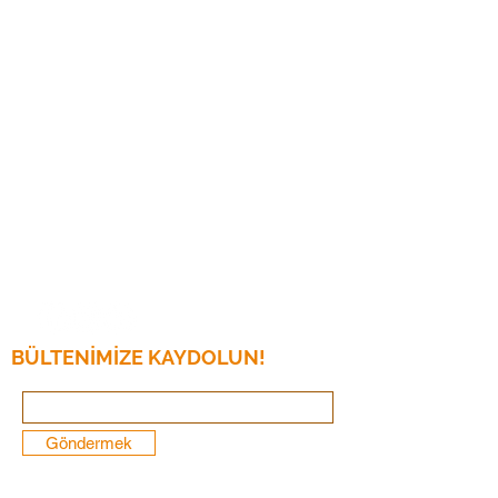
defter tutma
Maaş bordrosu
Kaynaklar
Vergi Anketi
Kullanıcı girişi
Geri Ödemem
Ar-Ge Üniversitesi
BÜLTENİMİZE KAYDOLUN!
Göndermek