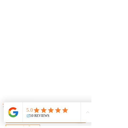
ਵਪਾਰਕ ਸੇਵਾਵਾਂ
ਵਪਾਰਕ ਟੈਕਸ
ਬੁੱਕਕੀਪਿੰਗ
ਤਨਖਾਹ
ਸਰੋਤ
ਟੈਕਸ ਪ੍ਰਸ਼ਨਾਵਲੀ
ਕਲਾਇੰਟ ਲੌਗਇਨ
ਮੇਰਾ ਰਿਫੰਡ
ਆਰ ਐਂਡ ਆਰ ਯੂਨੀਵਰਸਿਟੀ
ਸਾਡੇ ਨਿਊਜ਼ਲੈਟਰ ਲਈ ਸਾਈਨ-ਅੱਪ ਕਰੋ!
ਜਮ੍ਹਾਂ ਕਰੋ