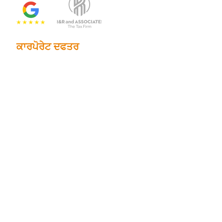
ਕਾਰਪੋਰੇਟ ਦਫਤਰ
2201 ਐਨ. ਮੇਨ ਸਟ੍ਰੀਟ, ਸੂਟ 785
ਡੱਲਾਸ, ਟੈਕਸਾਸ 75201
ਫ਼ੋਨ:
214.653.0600
ਈਮੇਲ:
info@randrtax.com
ਕੰਪਨੀ
ਬਾਰੇ
ਸੰਪਰਕ ਕਰੋ
ਨਿੱਜੀ ਸੇਵਾਵਾਂ
ਟੈਕਸ ਦੀ ਤਿਆਰੀ
ਨੋਟਰੀ ਸੇਵਾਵਾਂ