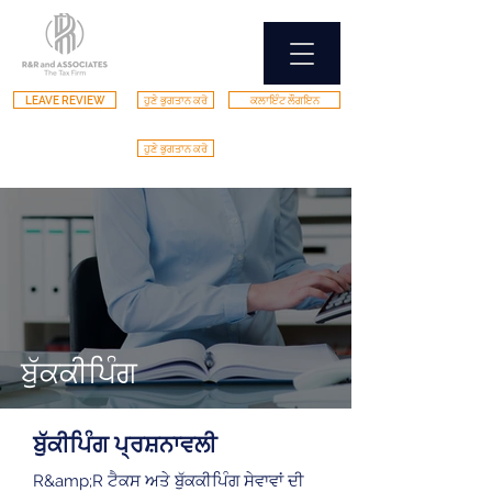
LEAVE REVIEW
ਹੁਣੇ ਭੁਗਤਾਨ ਕਰੋ
ਕਲਾਇੰਟ ਲੌਗਇਨ
ਹੁਣੇ ਭੁਗਤਾਨ ਕਰੋ
ਬੁੱਕਕੀਪਿੰਗ
ਬੁੱਕੀਪਿੰਗ ਪ੍ਰਸ਼ਨਾਵਲੀ
R&amp;R ਟੈਕਸ ਅਤੇ ਬੁੱਕਕੀਪਿੰਗ ਸੇਵਾਵਾਂ ਦੀ