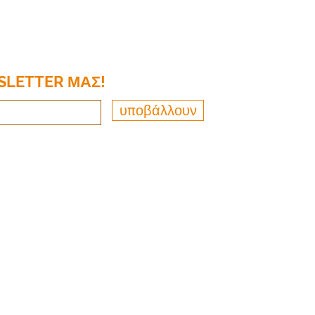
SLETTER ΜΑΣ!
υποβάλλουν
p;R Tax and Bookkeeping, LLC. Ολα τα δικαιώματα δι