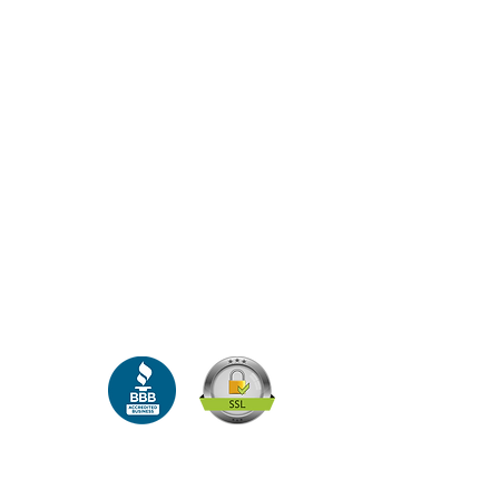
R&amp;R
ατηρούνται.