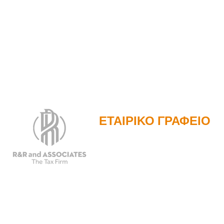
ΕΤΑΙΡΙΚΟ ΓΡΑΦΕΙΟ
2201 N. Main Street, Suite 785
Ντάλας, Τέξας 75201
Τηλέφωνο: 214.653.0600
Email:
info@randrtax.com